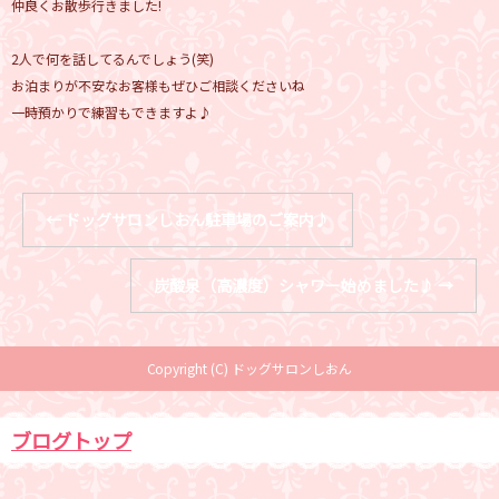
仲良くお散歩行きました!
2人で何を話してるんでしょう(笑)
お泊まりが不安なお客様もぜひご相談くださいね
一時預かりで練習もできますよ♪
←
ドッグサロンしおん駐車場のご案内♪
炭酸泉（高濃度）シャワー始めました♪
→
Copyright (C) ドッグサロンしおん
ブログトップ