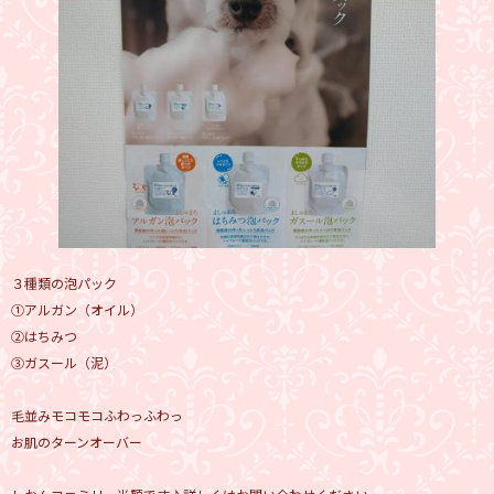
３種類の泡パック
①アルガン（オイル）
②はちみつ
③ガスール（泥）
毛並みモコモコふわっふわっ
お肌のターンオーバー